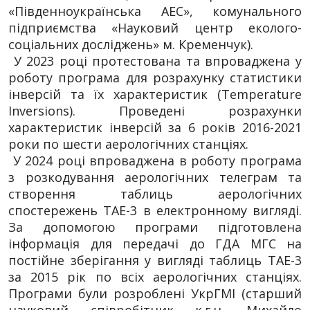
«Південноукраїнська АЕС», комунального
підприємства «Науковий центр еколого-
соціальних досліджень» м. Кременчук).
У 2023 році протестована та впроваджена у
роботу програма для розрахунку статистики
інверсій та їх характеристик (Temperature
Inversions). Проведені розрахунки
характеристик інверсій за 6 років 2016-2021
роки по шести аерологічних станціях.
У 2024 році впроваджена в роботу програма
з розкодування аерологічних телеграм та
створення таблиць аерологічних
спостережень ТАЕ-3 в електронному вигляді.
За допомогою програми підготовлена
інформація для передачі до ГДА МГС на
постійне зберігання у вигляді таблиць ТАЕ-3
за 2015 рік по всіх аерологічних станціях.
Програми були розроблені УкрГМІ (старший
науковий співробітник к.г.н. Михайло