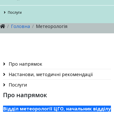
Настанови, методичні рекомендації
Настанови, методичні рекомендації
Про напрямок
Послуги
Відкриті дані ЦГО
Головна
Метеорологія
Послуги
Послуги
Настанови, методичні рекомендації
Послуги
Про напрямок
Настанови, методичні рекомендації
Послуги
Про напрямок
Відділ метеорології ЦГО, начальник відділу Д