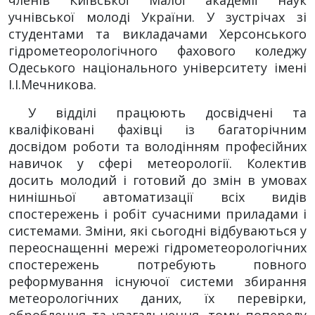
учнівської молоді України. У зустрічах зі
студентами та викладачами Херсонського
гідрометеорологічного фахового коледжу
Одеського національного університету імені
І.І.Мечникова.
У відділі працюють досвідчені та
кваліфіковані фахівці із багаторічним
досвідом роботи та володінням професійних
навичок у сфері метеорології. Колектив
досить молодий і готовий до змін в умовах
нинішньої автоматизації всіх видів
спостережень і робіт сучасними приладами і
системами. Зміни, які сьогодні відбуваються у
переоснащенні мережі гідрометеорологічних
спостережень потребують повного
реформування існуючої системи збирання
метеорологічних даних, їх перевірки,
оброблення та узагальнення, тому попереду