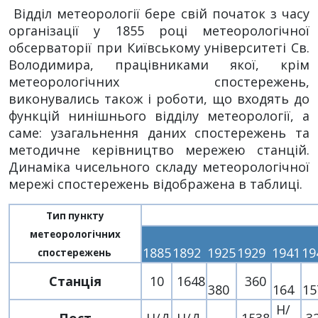
Відділ метеорології бере свій початок з часу
організації у 1855 році метеорологічної
обсерваторії при Київському університеті Св.
Володимира, працівниками якої, крім
метеорологічних спостережень,
виконувались також і роботи, що входять до
функцій нинішнього відділу метеорології, а
саме: узагальнення даних спостережень та
методичне керівництво мережею станцій.
Динаміка чисельного складу метеорологічної
мережі спостережень відображена в таблиці.
Тип пункту
метеорологічних
1885
1892
1925
1929
1941
19
спостережень
Станція
10
1648
360
380
164
15
Н/