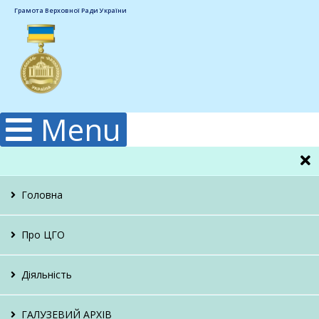
Грамота Верховної Ради України
Menu
Головна
Про ЦГО
Керівництво
Діяльність
Структура
Гідрологічна
ГАЛУЗЕВИЙ АРХІВ