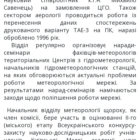
Савенець) на замовлення ЦГО. Також
сектором аерології проводиться робота із
перенесення даних спостережень
друкованого варіанту ТАЕ-3 на ПК, наразі
оброблено 1996 рік.
Відділ регулярно організовує наради-
семінари фахівців-метеорологів
територіальних Центрів з гідрометеорології,
начальників гідрометеорологічних станцій,
на яких обговорюються актуальні проблеми
роботи метеорологічної мережі. За
результатами нарад-семінарів намічаються
заходи щодо поліпшення роботи мережі.
Начальник відділу метеорології щороку, як
член комісії, бере участь в оцінюванні ІІ-го
(міського) етапу Всеукраїнського конкурсу-
захисту науково-дослідницьких робіт учнів-
членів Київської Малої академії наук