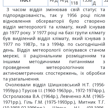
Пост
Н/Д
Н/Д
1538
3
118
Д
З часом відділ змінював свій статус та
підпорядкованість, так у 1956 році після
відновлення обсерваторії було створено
відділ метеорології та клімату, який існував
до 1977 року. У 1977 році на базі групи клімату
був виділений відділ клімату, який існував з
1977 по 1987р., та з 1994р. по сьогоднішній
день. Відділ метеорології опікувався станом
мережі, її раціональним розміщенням та
іншими методичними питаннями з
проведення метеорологічних та
актинометричних спостережень, їх обробки
та узагальнення.
Очолювали відділ Шишковський Н.Т. (1956-
1959рр.) Трусов І.І. (1960-1963рр., 1972-1974рр.),
Остролазова В.А. (1964р.), Левченко А.М. (1965-
1971рр.), Гіль Г.М. (1975-1993рр.), Митник Т.Г.
(10.1993-02.1996рр.), Швень Н.І. (03.1996-