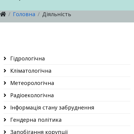
Головна
Діяльність
Послуги
Послуги
Настанови, методичні рекомендації
Послуги
Гідрологічна
Кліматологічна
Метеорологічна
Радіоекологічна
Інформація стану забруднення
Гендерна політика
Запобігання корупції