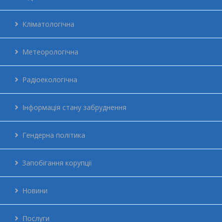
Публікації
Кліматологічна
Історія ЦГО
Метеорологічна
Положення
Радіоекологічна
Абетка безпеки
Інформація стану забруднення
Мережа
Гендерна політика
Енергетичний менеджмент
Запобігання корупції
Контакти
Новини
Для громадян
Послуги