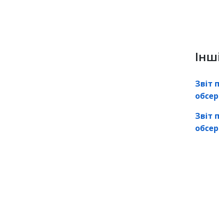
Інш
Звіт
п
обсер
Звіт
п
обсер