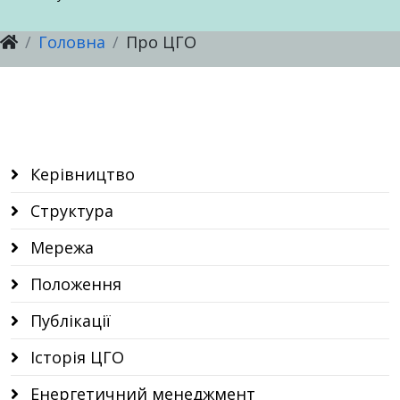
Головна
Про ЦГО
Новини
Послуги
Послуги
Настанови, методичні рекомендації
Послуги
Послуги
Відкриті дані ЦГО
Керівництво
Структура
Мережа
Положення
Публікації
Історія ЦГО
Енергетичний менеджмент