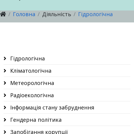
Головна
Діяльність
Гідрологічна
Послуги
Послуги
Настанови, методичні рекомендації
Послуги
Гідрологічна
Кліматологічна
Метеорологічна
Радіоекологічна
Інформація стану забруднення
Гендерна політика
Запобігання корупції