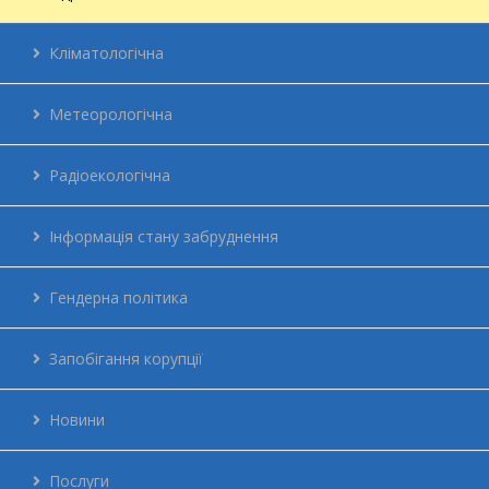
Публікації
Кліматологічна
Історія ЦГО
Метеорологічна
Положення
Радіоекологічна
Абетка безпеки
Інформація стану забруднення
Мережа
Гендерна політика
Енергетичний менеджмент
Запобігання корупції
Контакти
Новини
Для громадян
Послуги