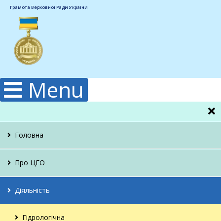
Грамота Верховної Ради України
Menu
Головна
Про ЦГО
Керівництво
Діяльність
Структура
Гідрологічна