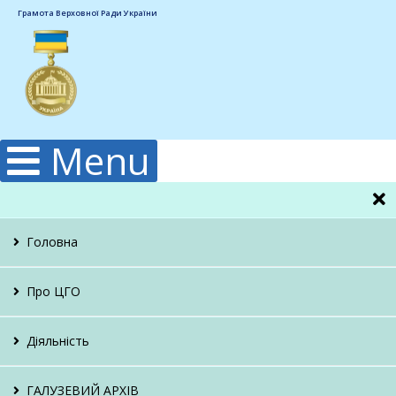
Грамота Верховної Ради України
Menu
Головна
Про ЦГО
Керівництво
Діяльність
Структура
Гідрологічна
ГАЛУЗЕВИЙ АРХІВ