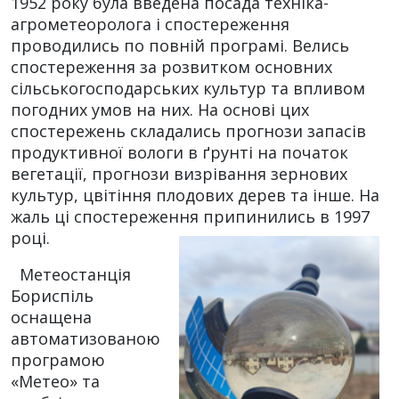
1952 року була введена посада техніка-
агрометеоролога і спостереження
проводились по повній програмі. Велись
спостереження за розвитком основних
сільськогосподарських культур та впливом
погодних умов на них. На основі цих
спостережень складались прогнози запасів
продуктивної вологи в ґрунті на початок
вегетації, прогнози визрівання зернових
культур, цвітіння плодових дерев та інше. На
жаль ці спостереження припинились в 1997
році.
Метеостанція
Бориспіль
оснащена
автоматизованою
програмою
«Метео» та