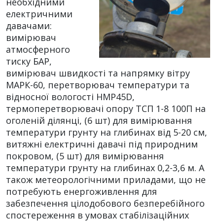
необхідними
електричними
давачами:
вимірювач
атмосферного
тиску БАР,
вимірювач швидкості та напрямку вітру
МАРК-60, перетворювач температури та
відносної вологості HMP45D,
термоперетворювачі опору ТСП 1-8 100П на
оголеній ділянці, (6 шт) для вимірювання
температури грунту на глибинах від 5-20 см,
витяжні електричні давачі під природним
покровом, (5 шт) для вимірювання
температури грунту на глибинах 0,2-3,6 м. А
також метеорологічними приладами, що не
потребують енергоживлення для
забезпечення цілодобового безперебійного
спостереження в умовах стабілізаційних