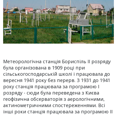
Метеорологічна станція Бориспіль ІІ розряду
була організована в 1909 році при
сільськогосподарській школі і працювала до
вересня 1941 року без перерв. З 1931 до 1941
року станція працювала за програмою І
розряду - сюди була переведена з Києва
геофізична обсерваторія з аерологічними,
актинометричними спостереженнями. Всі
інші роки станція працювала за програмою ІІ