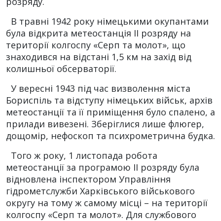
розряду.
В травні 1942 року німецькими окупантами
була відкрита метеостанція ІІ розряду на
території колгоспу «Серп та молот», що
знаходився на відстані 1,5 км на захід від
колишньої обсерваторії.
У вересні 1943 під час визволення міста
Бориспіль та відступу німецьких військ, архів
метеостанції та її приміщення було спалено, а
прилади вивезені. Зберіглися лише флюгер,
дощомір, нефоскоп та психрометрична будка.
Того ж року, 1 листопада робота
метеостанції за програмою ІІ розряду була
відновлена інспектором Управління
гідрометслужби Харківського військового
округу на тому ж самому місці – на території
колгоспу «Серп та молот». Для службового