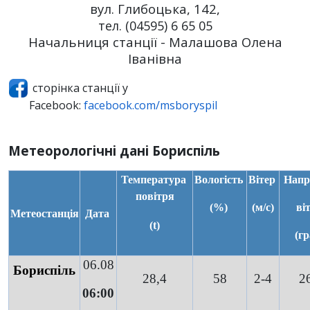
вул. Глибоцька, 142,
тел. (04595) 6 65 05
Начальниця станції - Малашова Олена
Іванівна
сторінка станції у
Facebook:
facebook.com/msboryspil
Метеорологічні дані Бориспіль
 Температура 
Вологість 
Вітер 
 Напр
повітря
(%) 
(м/с)
ві
Метеостанція
Дата
(t)
(гр
06.08
Бориспіль
28,4
58
2-4
2
06:00