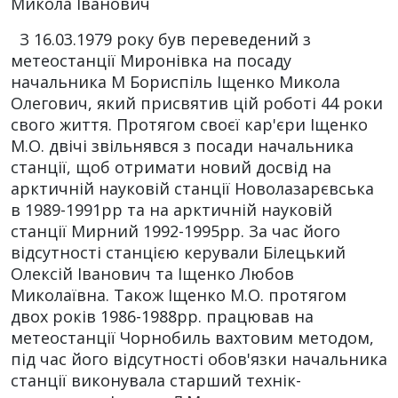
Микола Іванович
З 16.03.1979 року був переведений з
метеостанції Миронівка на посаду
начальника М Бориспіль Іщенко Микола
Олегович, який присвятив цій роботі 44 роки
свого життя. Протягом своєї кар'єри Іщенко
М.О. двічі звільнявся з посади начальника
станції, щоб отримати новий досвід на
арктичній науковій станції Новолазарєвська
в 1989-1991рр та на арктичній науковій
станції Мирний 1992-1995рр. За час його
відсутності станцією керували Білецький
Олексій Іванович та Іщенко Любов
Миколаївна. Також Іщенко М.О. протягом
двох років 1986-1988рр. працював на
метеостанції Чорнобиль вахтовим методом,
під час його відсутності обов'язки начальника
станції виконувала старший технік-