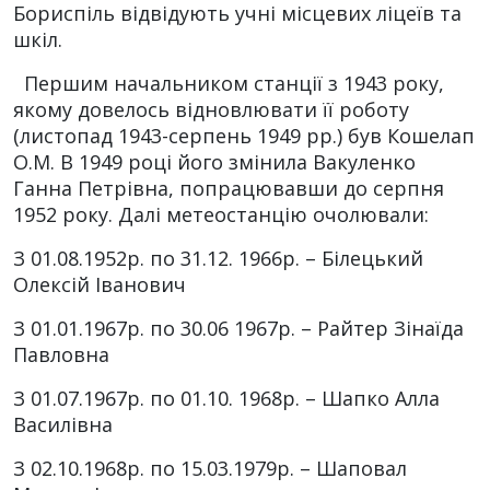
Бориспіль відвідують учні місцевих ліцеїв та
шкіл.
Першим начальником станції з 1943 року,
якому довелось відновлювати її роботу
(листопад 1943-серпень 1949 рр.) був Кошелап
О.М. В 1949 році його змінила Вакуленко
Ганна Петрівна, попрацювавши до серпня
1952 року. Далі метеостанцію очолювали:
З 01.08.1952р. по 31.12. 1966р. – Білецький
Олексій Іванович
З 01.01.1967р. по 30.06 1967р. – Райтер Зінаїда
Павловна
З 01.07.1967р. по 01.10. 1968р. – Шапко Алла
Василівна
З 02.10.1968р. по 15.03.1979р. – Шаповал