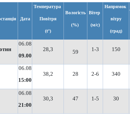
Температура
Напрямок
Вологість
Вітер
станція
Дата
Повітря
вітру
(%)
(м/с)
(t°)
(град)
06.08
отин
28,3
1-3
150
59
09.00
06.08
38,2
28
2-6
340
15:00
06.08
30,3
47
1-5
30
21:00