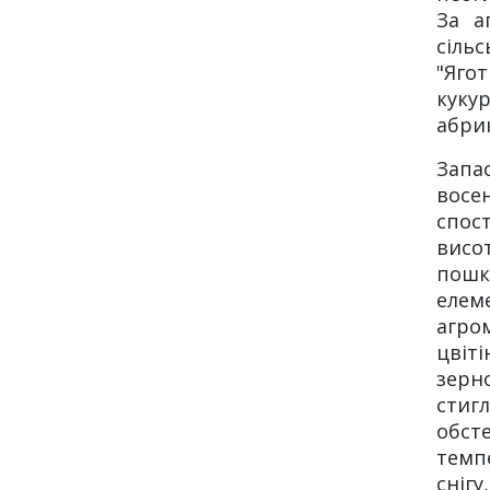
За а
сіль
"Яго
куку
абри
Запа
восе
спос
висо
пошк
елем
агро
цвіті
зерн
стиг
обст
темп
снігу