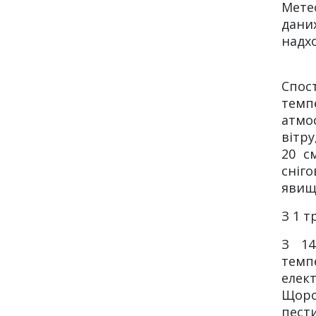
Мете
дани
надх
Спос
темп
атмо
вітру
20 с
сніг
явищ
З 1 т
З 14
темпе
елек
Щоро
пест