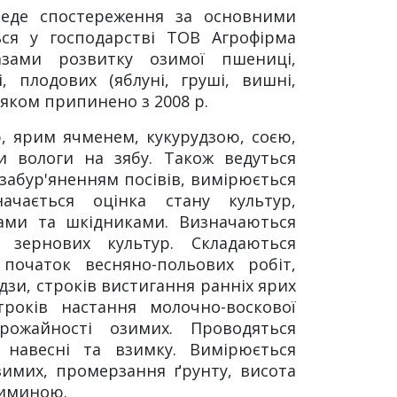
веде спостереження за основними
ься у господарстві ТОВ Агрофірма
азами розвитку озимої пшениці,
, плодових (яблуні, груші, вишні,
яком припинено з 2008 р.
 ярим ячменем, кукурудзою, соєю,
 вологи на зябу. Також ведуться
забур'яненням посівів, вимірюється
ачається оцінка стану культур,
ами та шкідниками. Визначаються
 зернових культур. Складаються
 початок весняно-польових робіт,
дзи, строків вистигання ранніх ярих
троків настання молочно-воскової
врожайності озимих. Проводяться
 навесні та взимку. Вимірюється
зимих, промерзання ґрунту, висота
озиминою.