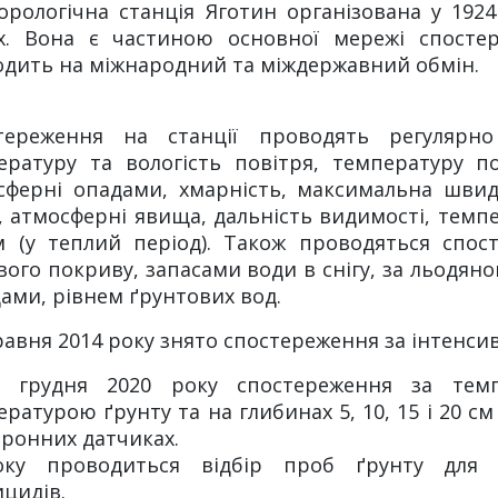
орологічна станція Яготин організована у 1924 
х. Вона є частиною основної мережі спостер
одить на міжнародний та міждержавний обмін.
тереження на станції проводять регулярн
ературу та вологість повітря, температуру п
сферні опадами, хмарність, максимальна швид
, атмосферні явища, дальність видимості, темпер
м (у теплий період). Також проводяться спос
ового покриву, запасами води в снігу, за льодя
ами, рівнем ґрунтових вод.
равня 2014 року знято спостереження за інтенси
 грудня 2020 року спостереження за темп
ратурою ґрунту та на глибинах 5, 10, 15 і 20 см
тронних датчиках.
ку проводиться відбір проб ґрунту для в
ицидів.