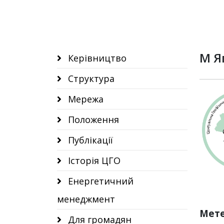
М Я
Керівництво
Структура
Мережа
Положення
Публікації
Історія ЦГО
Енергетичний
менеджмент
Мете
Для громадян