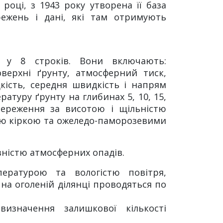
році, з 1943 року утворена її база
ежень і дані, які там отримують
о у 8 строків. Вони включають:
оверхні ґрунту, атмосферний тиск,
кість, середня швидкість і напрям
атуру ґрунту на глибинах 5, 10, 15,
тереження за висотою і щільністю
ною кіркою та ожеледо-паморозевими
вністю атмосферних опадів.
ературою та вологістю повітря,
 на оголеній ділянці проводяться по
изначення залишкової кількості