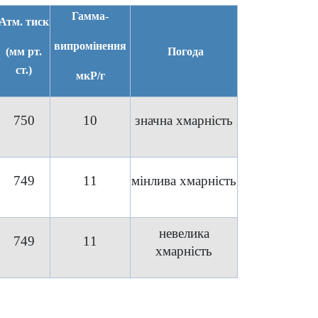
Гамма-
Атм. 
тиск
випромінення
(мм рт.
Погода
ст.)
мкР/г
750
10
значна хмарність
749
11
мінлива хмарність
невелика
749
11
хмарність