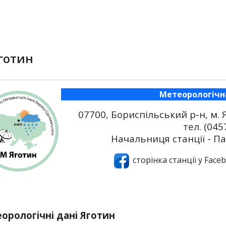
готин
Метеорологічна
07700,
Бориспільський р-н,
м. 
тел. (045
Начальниця станції -
Па
сторінка станції у Face
орологічні дані Яготин