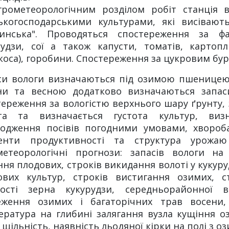
грометеорологічним розділом робіт станція 
ськогосподарськими культурами, які висівают
тинська". Проводяться спостереження за ф
рудзи, сої а також капусти, томатів, картоплі
коса), горобини. Спостереження за цукровим бур
си вологи визначаються під озимою пшеницею,
ни та весною додатково визначаються запаси
тереження за вологістю верхнього шару ґрунту, 
та та визначається густота культур, визн
одження посівів погодними умовами, хвороб
енти продуктивності та структура урожаю
метеорологічні прогнози: запасів вологи на
ння плодових, строків викидання волоті у кукуру
ових культур, строків вистигання озимих, с
лості зерна кукурудзи, середньорайонної 
еження озимих і багаторічних трав восени,
ература на глибині залягання вузла кущіння о
, щільність, наявність льодяної кірки на полі з 