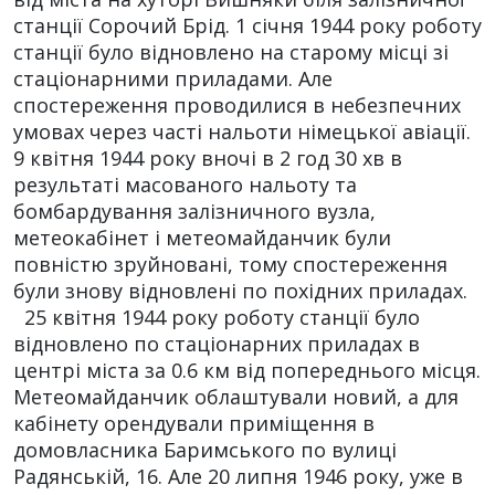
станції Сорочий Брід. 1 січня 1944 року роботу
станції було відновлено на старому місці зі
стаціонарними приладами. Але
спостереження проводилися в небезпечних
умовах через часті нальоти німецької авіації.
9 квітня 1944 року вночі в 2 год 30 хв в
результаті масованого нальоту та
бомбардування залізничного вузла,
метеокабінет і метеомайданчик були
повністю зруйновані, тому спостереження
були знову відновлені по похідних приладах.
25 квітня 1944 року роботу станції було
відновлено по стаціонарних приладах в
центрі міста за 0.6 км від попереднього місця.
Метеомайданчик облаштували новий, а для
кабінету орендували приміщення в
домовласника Баримського по вулиці
Радянській, 16. Але 20 липня 1946 року, уже в