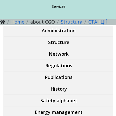
Guidelines, methodical recommendations
Guidelines, methodical recommendations
Preventing corruption
About the direction
Services
Home
about CGO
Structura
СТАНЦІЇ
Guidelines, methodical recommendations
Services
Services
NEWS
Administration
Services
Services
Structure
Network
CSO reporting
Regulations
Publications
History
Safety alphabet
Energy management