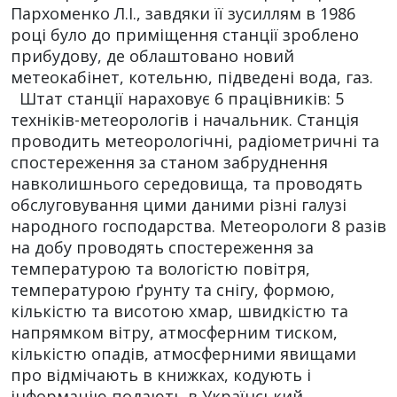
Пархоменко Л.І., завдяки її зусиллям в 1986
році було до приміщення станції зроблено
прибудову, де облаштовано новий
метеокабінет, котельню, підведені вода, газ.
Штат станції нараховує 6 працівників: 5
техніків-метеорологів і начальник. Станція
проводить метеорологічні, радіометричні та
спостереження за станом забруднення
навколишнього середовища, та проводять
обслуговування цими даними різні галузі
народного господарства. Метеорологи 8 разів
на добу проводять спостереження за
температурою та вологістю повітря,
температурою ґрунту та снігу, формою,
кількістю та висотою хмар, швидкістю та
напрямком вітру, атмосферним тиском,
кількістю опадів, атмосферними явищами
про відмічають в книжках, кодують і
інформацію подають в Український