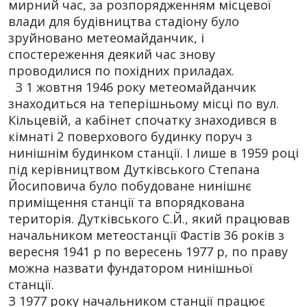
мирний час, за розпорядженням місцевої
влади для будівництва стадіону було
зруйновано метеомайданчик, і
спостереження деякий час знову
проводилися по похідних приладах.
З 1 жовтня 1946 року метеомайданчик
знаходиться на теперішньому місці по вул.
Кільцевій, а кабінет спочатку знаходився в
кімнаті 2 поверхового будинку поруч з
нинішнім будинком станції. І лише в 1959 році
під керівництвом Дутківського Степана
Йосиповича було побудоване нинішнє
приміщення станції та впорядкована
територія. Дутківського С.Й., який працював
начальником метеостанції Фастів 36 років з
вересня 1941 р по вересень 1977 р, по праву
можна назвати фундатором нинішньої
станції.
З 1977 року начальником станції працює