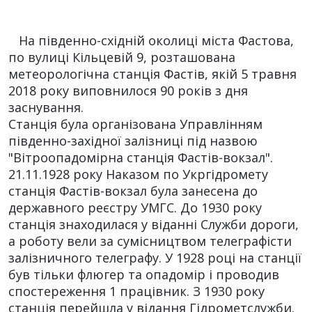
На південно-східній околиці міста Фастова,
по вулиці Кільцевій 9, розташована
метеорологічна станція Фастів, якій 5 травня
2018 року виповнилося 90 років з дня
заснування.
Станція була організована Управлінням
південно-західної залізниці під назвою
"Вітроопадомірна станція Фастів-вокзал".
21.11.1928 року Наказом по Укргідромету
станція Фастів-вокзал була занесена до
державного реєстру УМГС. До 1930 року
станція знаходилася у віданні Служби дороги,
а роботу вели за сумісництвом телеграфісти
залізничного телеграфу. У 1928 році на станції
був тільки флюгер та опадомір і проводив
спостереження 1 працівник. З 1930 року
станція перейшла у відання Гідрометслужби.