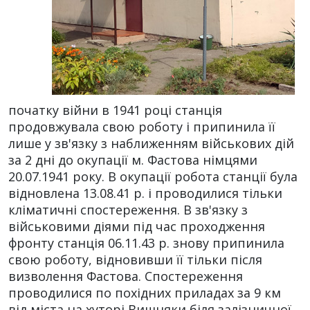
початку війни в 1941 році станція
продовжувала свою роботу і припинила її
лише у зв'язку з наближенням військових дій
за 2 дні до окупації м. Фастова німцями
20.07.1941 року. В окупації робота станції була
відновлена 13.08.41 р. і проводилися тільки
кліматичні спостереження. В зв'язку з
військовими діями під час проходження
фронту станція 06.11.43 р. знову припинила
свою роботу, відновивши її тільки після
визволення Фастова. Спостереження
проводилися по похідних приладах за 9 км
від міста на хуторі Вишняки біля залізничної