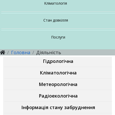
Настанови, методичні рекомендації
Про напрямок
Громадянам
Послуги
Кліматологія
Про напрямок
Про відділ
Послуги
Стан довкілля
Настанови, методичні рекомендації
Настанови, методичні рекомендації
Про напрямок
Послуги
Головна
Діяльність
Настанови, методичні рекомендації
Послуги
Послуги
Гідрологічна
Послуги
Кліматологічна
Метеорологічна
Радіоекологічна
Інформація стану забруднення