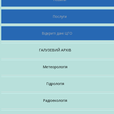
Для громадян
Послуги
Відкриті дані ЦГО
ГАЛУЗЕВИЙ АРХІВ
Про архів
Метеорологія
Довідковий апарат
Про напрямок
Гідрологія
Настанови, методичні рекомендації
Про напрямок
Ексклюзив
Радіоекологія