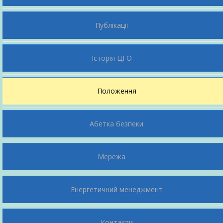
Публікації
Історія ЦГО
Положення
Абетка безпеки
Мережа
Енергетичний менеджмент
Контакти