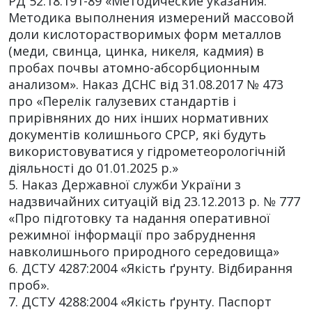
РД 52.18.191-89 «Методические указания.
Методика выполнения измерений массовой
доли кислоторастворимых форм металлов
(меди, свинца, цинка, никеля, кадмия) в
пробах почвы атомно-абсорбционным
анализом». Наказ ДСНС від 31.08.2017 № 473
про «Перелік галузевих стандартів і
прирівняних до них інших нормативних
документів колишнього СРСР, які будуть
використовуватися у гідрометеорологічній
діяльності до 01.01.2025 р.»
5. Наказ Державної служби України з
надзвичайних ситуацій від 23.12.2013 р. № 777
«Про підготовку та надання оперативної
режимної інформації про забруднення
навколишнього природного середовища»
6. ДСТУ 4287:2004 «Якість ґрунту. Відбирання
проб».
7. ДСТУ 4288:2004 «Якість ґрунту. Паспорт