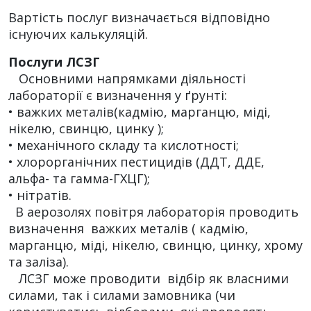
Вартість послуг визначається відповідно
існуючих калькуляцій.
Послуги ЛСЗГ
Основними напрямками діяльності
лабораторії є визначення у ґрунті:
• важких металів(кадмію, марганцю, міді,
нікелю, свинцю, цинку );
• механічного складу та кислотності;
• хлорорганічних пестицидів (ДДТ, ДДЕ,
альфа- та гамма-ГХЦГ);
• нітратів.
В аерозолях повітря лабораторія проводить
визначення важких металів ( кадмію,
марганцю, міді, нікелю, свинцю, цинку, хрому
та заліза).
ЛСЗГ може проводити відбір як власними
силами, так і силами замовника (чи