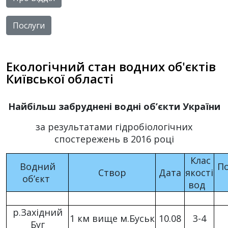
Послуги
Екологічний стан водних об'єктів
Київської області
Найбільш забруднені водні об’єкти України
за результатами гідробіологічних
спостережень в 2016 році
Клас
Водний
По
Створ
Дата
якості
об’єкт
вод
р.Західний
1 км вище м.Буськ
10.08
3-4
Буг