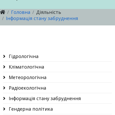
Головна
Діяльність
Послуги
Послуги
Настанови, методичні рекомендації
Інформація стану забруднення
Послуги
Гідрологічна
Кліматологічна
Метеорологічна
Радіоекологічна
Інформація стану забруднення
Гендерна політика