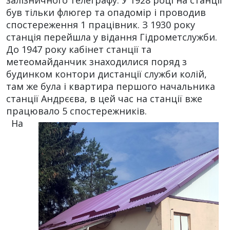
залізничного телеграфу. У 1928 році на станції
був тільки флюгер та опадомір і проводив
спостереження 1 працівник. З 1930 року
станція перейшла у відання Гідрометслужби.
До 1947 року кабінет станції та
метеомайданчик знаходилися поряд з
будинком контори дистанції служби колій,
там же була і квартира першого начальника
станції Андрєєва, в цей час на станції вже
працювало 5 спостережників.
На