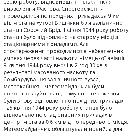
свою роботу, відновивши її тільки після
визволення Фастова. Спостереження
проводилися по похідних приладах за 9 км
від міста на хуторі Вишняки біля залізничної
станції Сорочий Брід. 1 січня 1944 року роботу
станції було відновлено на старому місці зі
стаціонарними приладами. Але
спостереження проводилися в небезпечних
умовах через часті нальоти німецької авіації.
9 квітня 1944 року вночі в 2 год 30 хв в
результаті масованого нальоту та
бомбардування залізничного вузла,
метеокабінет і метеомайданчик були
повністю зруйновані, тому спостереження
були знову відновлені по похідних приладах.
25 квітня 1944 року роботу станції було
відновлено по стаціонарних приладах в
центрі міста за 0.6 км від попереднього місця.
Метеомайданчик облаштували новий, а для