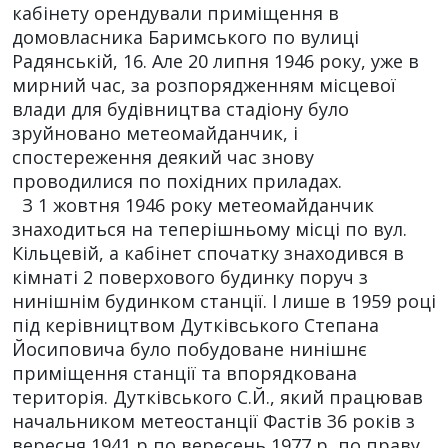
кабінету орендували приміщення в
домовласника Баримського по вулиці
Радянській, 16. Але 20 липня 1946 року, уже в
мирний час, за розпорядженням місцевої
влади для будівництва стадіону було
зруйновано метеомайданчик, і
спостереження деякий час знову
проводилися по похідних приладах.
З 1 жовтня 1946 року метеомайданчик
знаходиться на теперішньому місці по вул.
Кільцевій, а кабінет спочатку знаходився в
кімнаті 2 поверхового будинку поруч з
нинішнім будинком станції. І лише в 1959 році
під керівництвом Дутківського Степана
Йосиповича було побудоване нинішнє
приміщення станції та впорядкована
територія. Дутківського С.Й., який працював
начальником метеостанції Фастів 36 років з
вересня 1941 р по вересень 1977 р, по праву