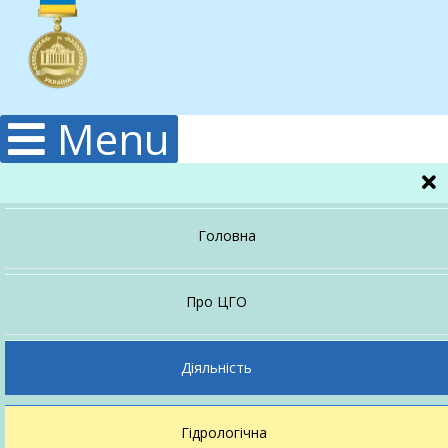
Menu
Головна
Про ЦГО
Керівництво
Діяльність
Гідрологічна
Структура