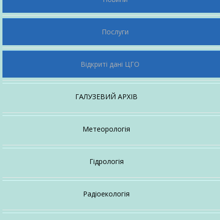
Для громадян
Послуги
Відкриті дані ЦГО
ГАЛУЗЕВИЙ АРХІВ
Про архів
Метеорологія
Довідковий апарат
Про напрямок
Гідрологія
Настанови, методичні рекомендації
Про напрямок
Ексклюзив
Радіоекологія