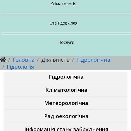
Настанови, методичні рекомендації
Про напрямок
Громадянам
Послуги
Кліматологія
Про напрямок
Про відділ
Послуги
Стан довкілля
Настанови, методичні рекомендації
Настанови, методичні рекомендації
Про напрямок
Послуги
Головна
Діяльність
Гідрологічна
Настанови, методичні рекомендації
Послуги
Послуги
Гідрологія
Гідрологічна
Послуги
Кліматологічна
Метеорологічна
Радіоекологічна
Інформація стану забруднення