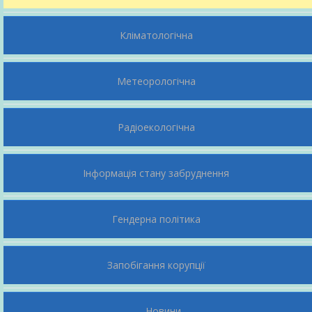
Кліматологічна
Публікації
Метеорологічна
Історія ЦГО
Радіоекологічна
Положення
Інформація стану забруднення
Абетка безпеки
Гендерна політика
Мережа
Енергетичний менеджмент
Запобігання корупції
Контакти
Новини