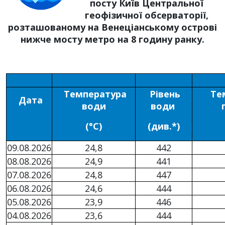
посту Київ Центральної
геофізичної обсерваторії,
розташованому на Венеціанському острові
нижче мосту метро на 8 годину ранку.
Температура
Рівень
Те
Дата
води
води
(°С)
(див.*)
09.08.2026
24,8
442
08.08.2026
24,9
441
07.08.2026
24,8
447
06.08.2026
24,6
444
05.08.2026
23,9
446
04.08.2026
23,6
444