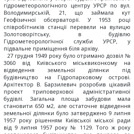
гідрометеорологічного центру УРСР по вул.
Володимирській, 21, що займала кут
Геофізичної обсерваторії. У 1953 році
співробітників станції перевели на вулицю
Золотоворітську, в будівлю
Гідрометеорологічної служби УРСР, у
підвальне приміщення біля архіву.
27 грудня 1949 року було отримано дозвіл №
3060 від Київського міськвиконкому на
відведення земельної ділянки під
будівництво на Гідропарковому острові.
Архітектор В. Барзилевич розробив цікавий
проект триповерхової адміністративної
будівлі. Загальна площа забудови мала
становити 650 м2, але остаточне відведення
земельної ділянки було затверджено 9 липня
1957 року рішенням Київської міської ради
від 9 липня 1957 року № 1129. Того ж року