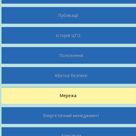
Публікації
Історія ЦГО
Положення
Абетка безпеки
Мережа
Енергетичний менеджмент
Контакти