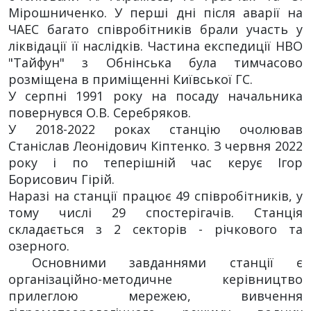
Мірошниченко. У перші дні після аварії на
ЧАЕС багато співробітників брали участь у
ліквідації її наслідків. Частина експедиції НВО
"Тайфун" з Обнінська була тимчасово
розміщена в приміщенні Київської ГС.
У серпні 1991 року на посаду начальника
повернувся О.В. Серебряков.
У 2018-2022 роках станцію очолював
Станіслав Леонідович Кіптенко. З червня 2022
року і по теперішній час керує Ігор
Борисович Гірій.
Наразі на станції працює 49 співробітників, у
тому числі 29 спостерігачів. Станція
складається з 2 секторів - річкового та
озерного.
Основними завданнями станції є
організаційно-методичне керівництво
прилеглою мережею, вивчення