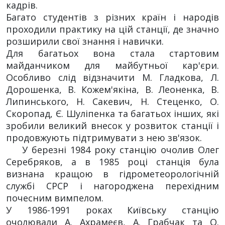
кадрів.
Багато студентів з різних країн і народів
проходили практику на цій станції, де значно
розширили свої знання і навички.
Для багатьох вона стала стартовим
майданчиком для майбутньої кар'єри.
Особливо слід відзначити М. Гладкова, Л.
Дорошенка, В. Кожем'якіна, В. Леоненка, В.
Липинського, Н. Сакевич, Н. Стеценко, О.
Скоропад, Є. Шуліпенка та багатьох інших, які
зробили великий внесок у розвиток станції і
продовжують підтримувати з нею зв'язок.
У березні 1984 року станцію очолив Олег
Серебряков, а в 1985 році станція була
визнана кращою в гідрометеорологічній
службі СРСР і нагороджена перехідним
почесним вимпелом.
У 1986-1991 роках Київську станцію
очолювали А. Ахрамеєв, А. Грабчак та О.