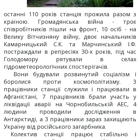
останні 110 років станція прожила разом з
країною. Громадянська війна - троє
співробітників пішли на фронт, 10 осіб - на
Велику Вітчизняну війну, двоє начальників
Камарницький С.К. та Марчинський І.Ф.
постраждали в репресіях 30-х років, під час
Голодомору рятували в селах
гідрометеорологічних спостерігачів.
Вони будували розвинутий соціалізм і
боролися проти космополітизму. 3
працівники станції служили і працювали в
Афганістані, 7 працівників брали участь у
ліквідації аварії на Чорнобильській АЕС, 4
людини проводили дослідження в
Антарктиді, а 3 працівники зараз захищають
Україну від російського загарбника.
Колектив станції працює стабільно і