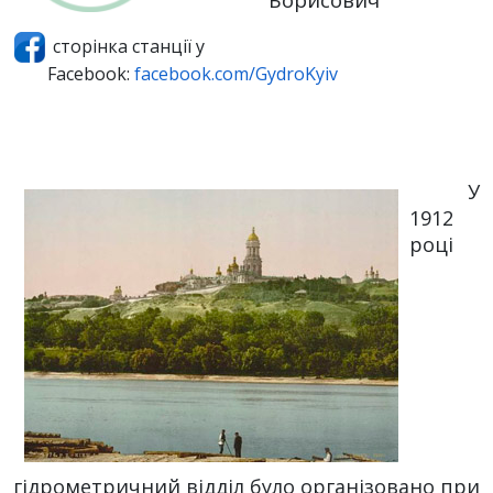
сторінка станції у
Facebook:
facebook.com/GydroKyiv
У
1912
році
гідрометричний відділ було організовано при