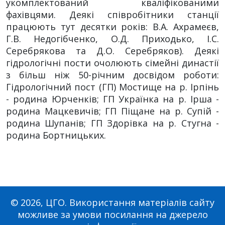
укомплектований кваліфікованими
фахівцями. Деякі співробітники станції
працюють тут десятки років: В.А. Ахрамеєв,
Г.В. Недогібченко, О.Д. Приходько, І.С.
Серебрякова та Д.О. Серебряков). Деякі
гідрологічні пости очолюють сімейні династії
з більш ніж 50-річним досвідом роботи:
Гідрологічний пост (ГП) Мостище на р. Ірпінь
- родина Юрченків; ГП Українка на р. Ірша -
родина Мацкевичів; ГП Піщане на р. Супій -
родина Шупанів; ГП Здорівка на р. Стугна -
родина Бортницьких.
© 2026, ЦГО. Використання матеріалів сайту
можливе за умови посилання на джерело