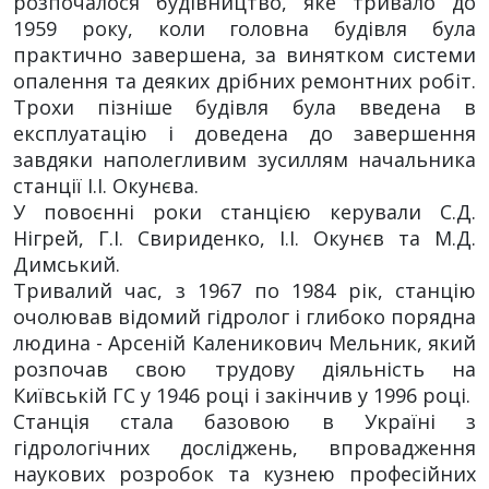
розпочалося будівництво, яке тривало до
1959 року, коли головна будівля була
практично завершена, за винятком системи
опалення та деяких дрібних ремонтних робіт.
Трохи пізніше будівля була введена в
експлуатацію і доведена до завершення
завдяки наполегливим зусиллям начальника
станції І.І. Окунєва.
У повоєнні роки станцією керували С.Д.
Нігрей, Г.І. Свириденко, І.І. Окунєв та М.Д.
Димський.
Тривалий час, з 1967 по 1984 рік, станцію
очолював відомий гідролог і глибоко порядна
людина - Арсеній Каленикович Мельник, який
розпочав свою трудову діяльність на
Київській ГС у 1946 році і закінчив у 1996 році.
Станція стала базовою в Україні з
гідрологічних досліджень, впровадження
наукових розробок та кузнею професійних